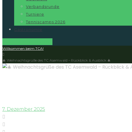
Verbandsrunde
Turniere
Tenniscamps 2026
Gastronomie
Jetzt Mitglied werden
Willkommen beim TCA!
🎄 Weihnachtsgrüße des TC Asemwald – Rückblick & Ausblick 🎄
🎄 Weihnachtsgrüße des 
7. Dezember 2025
Facebook
Twitter
Google+