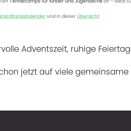
bten
Tenniscamps für Kinder und Jugendliche
an – ideal f
nstaltungskalender
und in dieser
Übersicht
.
lle Adventszeit, ruhige Feiertag
 schon jetzt auf viele gemeinsam