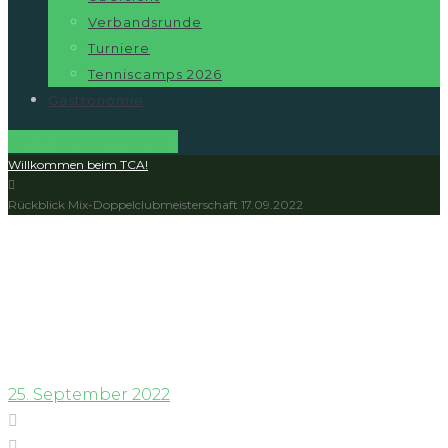
Verbandsrunde
Turniere
Tenniscamps 2026
Gastronomie
Jetzt Mitglied werden
Willkommen beim TCA!
Rückblick Mix-Doppelclubmeisterschaft 17.09.2022
Rückblick Mix-
Doppelclubmeisterschaft
17.09.2022
25. September 2022
Facebook
Twitter